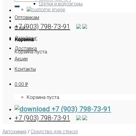
Щетки и водозгоны
Оптовикам
+7 (903) 798-73-91
О нас
Детейлинг
Корзина
Доставка
Корзина пуста.
Акции
Контакты
0.00
Р
Корзина пуста.
+7 (903) 798-73-91
+7 (903) 798-73-91
Автохимия
/
Средство для стекол