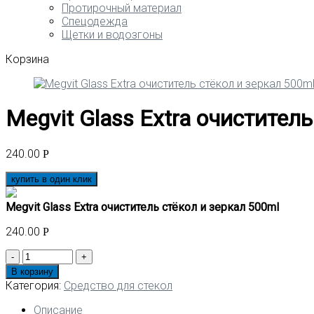
Протирочный материал
Спецодежда
Щетки и водозгоны
Корзина
Megvit Glass Extra очистител
240.00
Р
купить в один клик
Megvit Glass Extra очиститель стёкол и зеркал 500ml
240.00
Р
Количество
товара
В корзину
Megvit
Категория:
Средство для стекол
Glass
Extra
Описание