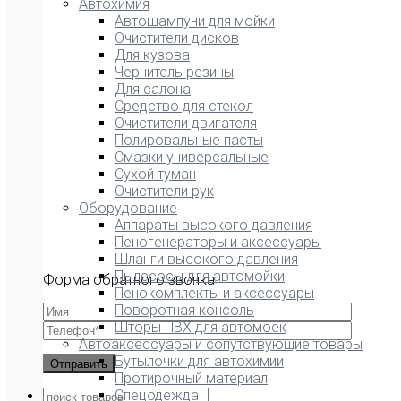
Автохимия
Автошампуни для мойки
Очистители дисков
Для кузова
Чернитель резины
Для салона
Средство для стекол
Очистители двигателя
Полировальные пасты
Смазки универсальные
Сухой туман
Очистители рук
Оборудование
Аппараты высокого давления
Пеногенераторы и аксессуары
Шланги высокого давления
Пылесосы для автомойки
Форма обратного звонка
Пенокомплекты и аксессуары
Поворотная консоль
Шторы ПВХ для автомоек
Автоаксессуары и сопутствующие товары
Бутылочки для автохимии
Протирочный материал
Спецодежда