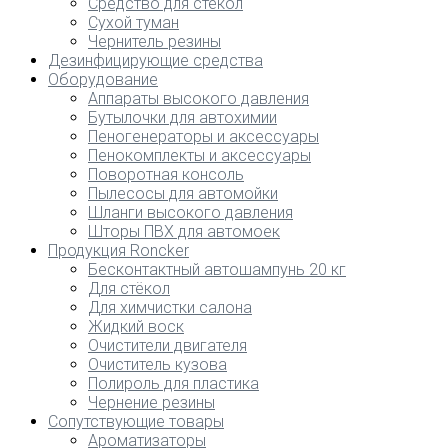
Средство для стекол
Сухой туман
Чернитель резины
Дезинфицирующие средства
Оборудование
Аппараты высокого давления
Бутылочки для автохимии
Пеногенераторы и аксессуары
Пенокомплекты и аксессуары
Поворотная консоль
Пылесосы для автомойки
Шланги высокого давления
Шторы ПВХ для автомоек
Продукция Roncker
Бесконтактный автошампунь 20 кг
Для стёкол
Для химчистки салона
Жидкий воск
Очистители двигателя
Очиститель кузова
Полироль для пластика
Чернение резины
Сопутствующие товары
Ароматизаторы