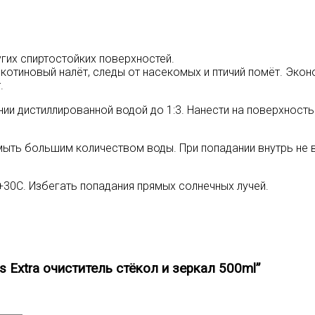
угих спиртостойких поверхностей.
икотиновый налёт, следы от насекомых и птичий помёт. Эко
.
ии дистиллированной водой до 1:3. Нанести на поверхност
мыть большим количеством воды. При попадании внутрь не в
+30С. Избегать попадания прямых солнечных лучей.
s Extra очиститель стёкол и зеркал 500ml”