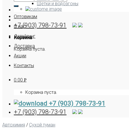
Щетки и водозгоны
Оптовикам
+7 (903) 798-73-91
О нас
Детейлинг
Корзина
Доставка
Корзина пуста.
Акции
Контакты
0.00
Р
Корзина пуста.
+7 (903) 798-73-91
+7 (903) 798-73-91
Автохимия
/
Сухой туман