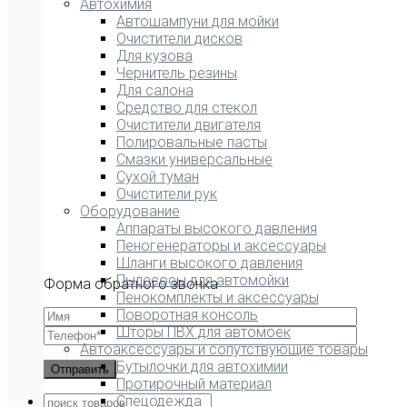
Автохимия
Автошампуни для мойки
Очистители дисков
Для кузова
Чернитель резины
Для салона
Средство для стекол
Очистители двигателя
Полировальные пасты
Смазки универсальные
Сухой туман
Очистители рук
Оборудование
Аппараты высокого давления
Пеногенераторы и аксессуары
Шланги высокого давления
Пылесосы для автомойки
Форма обратного звонка
Пенокомплекты и аксессуары
Поворотная консоль
Шторы ПВХ для автомоек
Автоаксессуары и сопутствующие товары
Бутылочки для автохимии
Протирочный материал
Спецодежда