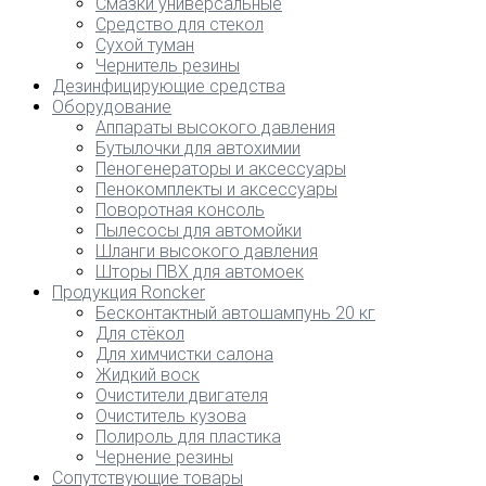
Смазки универсальные
Средство для стекол
Сухой туман
Чернитель резины
Дезинфицирующие средства
Оборудование
Аппараты высокого давления
Бутылочки для автохимии
Пеногенераторы и аксессуары
Пенокомплекты и аксессуары
Поворотная консоль
Пылесосы для автомойки
Шланги высокого давления
Шторы ПВХ для автомоек
Продукция Roncker
Бесконтактный автошампунь 20 кг
Для стёкол
Для химчистки салона
Жидкий воск
Очистители двигателя
Очиститель кузова
Полироль для пластика
Чернение резины
Сопутствующие товары