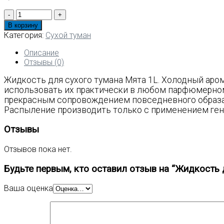
Количество
товара
В корзину
Жидкость
Категория:
Сухой туман
для
сухого
Описание
тумана
Отзывы (0)
Мята
Жидкость для сухого тумана Мята 1L. Холодный аро
1L
использовать их практически в любом парфюмерном 
прекрасным сопровождением повседневного образа.
Распыление производить только с применением гене
Отзывы
Отзывов пока нет.
Будьте первым, кто оставил отзыв на “Жидкость 
Ваша оценка