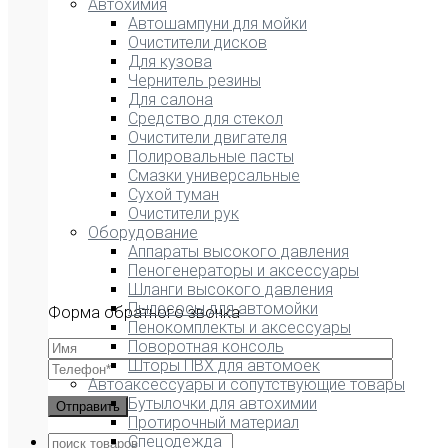
Автохимия
Автошампуни для мойки
Очистители дисков
Для кузова
Чернитель резины
Для салона
Средство для стекол
Очистители двигателя
Полировальные пасты
Смазки универсальные
Сухой туман
Очистители рук
Оборудование
Аппараты высокого давления
Пеногенераторы и аксессуары
Шланги высокого давления
Пылесосы для автомойки
Форма обратного звонка
Пенокомплекты и аксессуары
Поворотная консоль
Шторы ПВХ для автомоек
Автоаксессуары и сопутствующие товары
Бутылочки для автохимии
Протирочный материал
Спецодежда