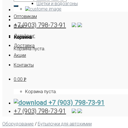
Щетки и водозгоны
Оптовикам
+7 (903) 798-73-91
О нас
Детейлинг
Корзина
Доставка
Корзина пуста.
Акции
Контакты
0.00
Р
Корзина пуста.
+7 (903) 798-73-91
+7 (903) 798-73-91
Оборудование
/
Бутылочки для автохимии