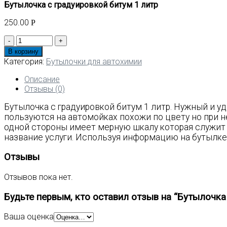
Бутылочка с градуировкой битум 1 литр
250.00
Р
Количество
товара
В корзину
Бутылочка
Категория:
Бутылочки для автохимии
с
градуировкой
Описание
битум
Отзывы (0)
1
Бутылочка с градуировкой битум 1 литр. Нужный и 
литр
пользуются на автомойках похожи по цвету но при 
одной стороны имеет мерную шкалу которая служит
название услуги. Используя информацию на бутылке
Отзывы
Отзывов пока нет.
Будьте первым, кто оставил отзыв на “Бутылочка 
Ваша оценка