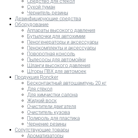
Средство для стекол
Сухой туман
Чернитель резины
Дезинфицирующие средства
Оборудование
Аппараты высокого давления
Бутылочки для автохимии
Пеногенераторы и аксессуары
Пенокомплекты и аксессуары
Поворотная консоль
Пылесосы для автомойки
Шланги высокого давления
Шторы ПВХ для автомоек
Продукция Roncker
Бесконтактный автошампунь 20 кг
Для стёкол
Для химчистки салона
Жидкий воск
Очистители двигателя
Очиститель кузова
Полироль для пластика
Чернение резины
Сопутствующие товары
Ароматизаторы