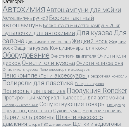
Категории
Автохимия
Автошампуни для мойки
Бесконтактный
Автошампунь ручной
автошампунь
Бесконтактный автошампунь 20 кг
Для кузова
Для
Бутылочки для автохимии
салона
Жидкий воск
Жидкий
Для химчистки салона
воск
Защита кузова
Кондиционеры для кожи
Оборудование
Очистители
Очистители двигателя
Очистители кузова
дисков
Очистители салона
Очиститель кузова
Пеногенераторы и аксессуары
Пенокомплекты и аксессуары
Поворотная консоль
Полироли для пластика
Полироли кузова
Продукция Roncker
Полироль для пластика
Протирочный материал
Пылесосы для автомойки
Сопутствующие товары
Смазки универсальные
Спецодежда
Средство для стекол
Сухой туман
Чернение резины
Чернитель резины
Шланги высокого
давления
Щетки и водозгоны
Шторы ПВХ для автомоек