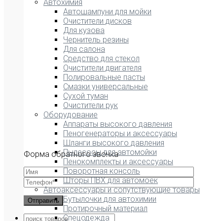
Автохимия
Автошампуни для мойки
Очистители дисков
Для кузова
Чернитель резины
Для салона
Средство для стекол
Очистители двигателя
Полировальные пасты
Смазки универсальные
Сухой туман
Очистители рук
Оборудование
Аппараты высокого давления
Пеногенераторы и аксессуары
Шланги высокого давления
Пылесосы для автомойки
Форма обратного звонка
Пенокомплекты и аксессуары
Поворотная консоль
Шторы ПВХ для автомоек
Автоаксессуары и сопутствующие товары
Бутылочки для автохимии
Протирочный материал
Спецодежда