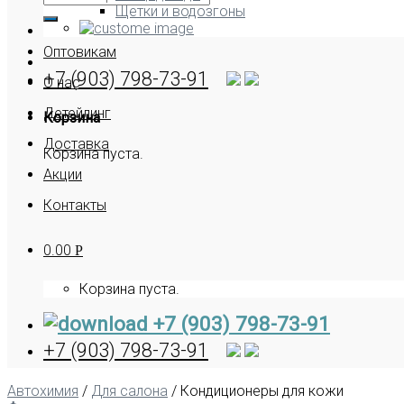
Щетки и водозгоны
Оптовикам
+7 (903) 798-73-91
О нас
Детейлинг
Корзина
Доставка
Корзина пуста.
Акции
Контакты
0.00
Р
Корзина пуста.
+7 (903) 798-73-91
+7 (903) 798-73-91
Автохимия
/
Для салона
/
Кондиционеры для кожи