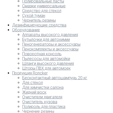
Полировальные пасты
Смазки универсальные
Средство для стекол
Сухой туман
Чернитель резины
Дезинфицирующие средства
Оборудование
Аппараты высокого давления
Бутылочки для автохимии
Пеногенераторы и аксессуары
Пенокомплекты и аксессуары
Поворотная консоль
Пылесосы для автомойки
Шланги высокого давления
Шторы ПВХ для автомоек
Продукция Roncker
Бесконтактный автошампунь 20 кг
Для стёкол
Для химчистки салона
Жидкий воск
Очистители двигателя
Очиститель кузова
Полироль для пластика
Чернение резины