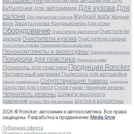
Бесконтактный автошампунь 20 кг
Для кузова
Для
Бутылочки для автохимии
салона
Жидкий воск
Жидкий
Для химчистки салона
воск
Защита кузова
Кондиционеры для кожи
Оборудование
Очистители
Очистители двигателя
Очистители кузова
дисков
Очистители салона
Очиститель кузова
Пеногенераторы и аксессуары
Пенокомплекты и аксессуары
Поворотная консоль
Полироли для пластика
Полироли кузова
Продукция Roncker
Полироль для пластика
Протирочный материал
Пылесосы для автомойки
Сопутствующие товары
Смазки универсальные
Спецодежда
Средство для стекол
Сухой туман
Чернение резины
Чернитель резины
Шланги высокого
давления
Щетки и водозгоны
Шторы ПВХ для автомоек
2026 © Roncker: автохимия и автокосметика. Все права
защищены. Разработка и продвижение
Media Grow
Публичная оферта
Политика конфиденциальности