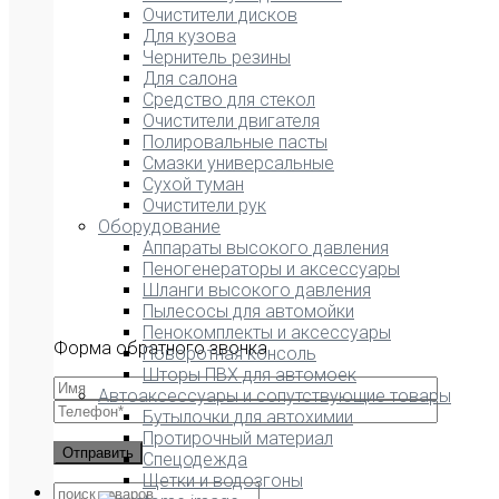
Очистители дисков
Для кузова
Чернитель резины
Для салона
Средство для стекол
Очистители двигателя
Полировальные пасты
Смазки универсальные
Сухой туман
Очистители рук
Оборудование
Аппараты высокого давления
Пеногенераторы и аксессуары
Шланги высокого давления
Пылесосы для автомойки
Пенокомплекты и аксессуары
Форма обратного звонка
Поворотная консоль
Шторы ПВХ для автомоек
Автоаксессуары и сопутствующие товары
Бутылочки для автохимии
Протирочный материал
Спецодежда
Щетки и водозгоны