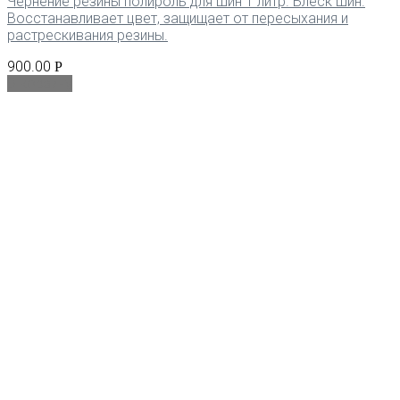
Чернение резины полироль для шин 1 литр. Блеск шин.
Восстанавливает цвет, защищает от пересыхания и
растрескивания резины.
900.00
Р
В корзину