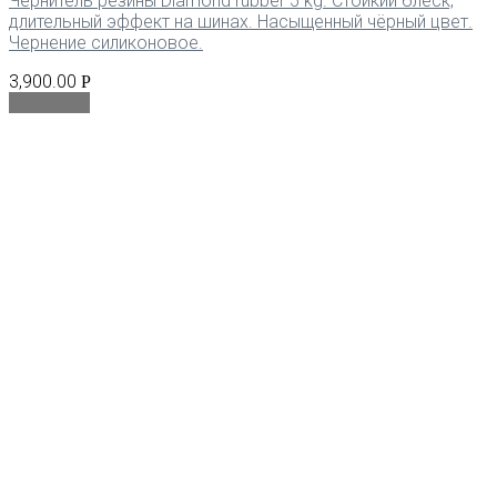
Чернитель резины Diamond rubber 5 kg. Стойкий блеск,
длительный эффект на шинах. Насыщенный чёрный цвет.
Чернение силиконовое.
3,900.00
Р
В корзину