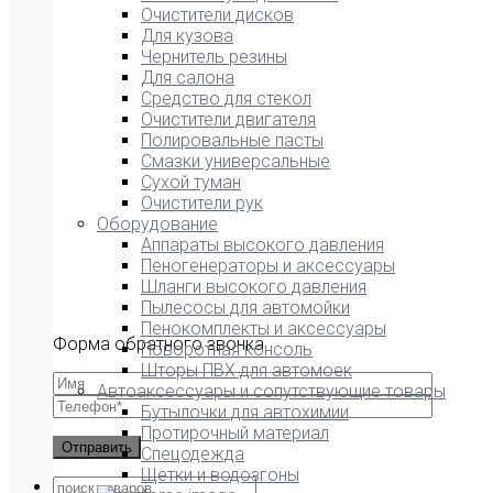
Очистители дисков
Для кузова
Чернитель резины
Для салона
Средство для стекол
Очистители двигателя
Полировальные пасты
Смазки универсальные
Сухой туман
Очистители рук
Оборудование
Аппараты высокого давления
Пеногенераторы и аксессуары
Шланги высокого давления
Пылесосы для автомойки
Пенокомплекты и аксессуары
Форма обратного звонка
Поворотная консоль
Шторы ПВХ для автомоек
Автоаксессуары и сопутствующие товары
Бутылочки для автохимии
Протирочный материал
Спецодежда
Щетки и водозгоны