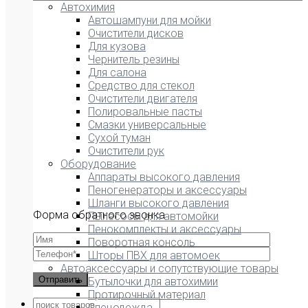
Автохимия
Автошампуни для мойки
Очистители дисков
Для кузова
Чернитель резины
Для салона
Средство для стекол
Очистители двигателя
Полировальные пасты
Смазки универсальные
Сухой туман
Очистители рук
Оборудование
Аппараты высокого давления
Пеногенераторы и аксессуары
Шланги высокого давления
Форма обратного звонка
Пылесосы для автомойки
Пенокомплекты и аксессуары
Поворотная консоль
Шторы ПВХ для автомоек
Автоаксессуары и сопутствующие товары
Бутылочки для автохимии
Протирочный материал
Спецодежда