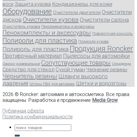
воск
Защита кузова
Кондиционеры для кожи
Оборудование
Очистители
Очистители двигателя
Очистители кузова
дисков
Очистители салона
Очиститель кузова
Пеногенераторы и аксессуары
Пенокомплекты и аксессуары
Поворотная консоль
Полироли для пластика
Полироли кузова
Продукция Roncker
Полироль для пластика
Протирочный материал
Пылесосы для автомойки
Сопутствующие товары
Смазки универсальные
Спецодежда
Средство для стекол
Сухой туман
Чернение резины
Чернитель резины
Шланги высокого
давления
Щетки и водозгоны
Шторы ПВХ для автомоек
2026 © Roncker: автохимия и автокосметика. Все права
защищены. Разработка и продвижение
Media Grow
Публичная оферта
Политика конфиденциальности