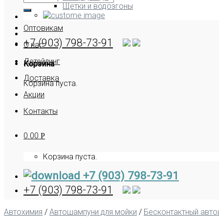
Щетки и водозгоны
Оптовикам
+7 (903) 798-73-91
О нас
Детейлинг
Корзина
Доставка
Корзина пуста.
Акции
Контакты
0.00
Р
Корзина пуста.
+7 (903) 798-73-91
+7 (903) 798-73-91
Автохимия
/
Автошампуни для мойки
/
Бесконтактный авт