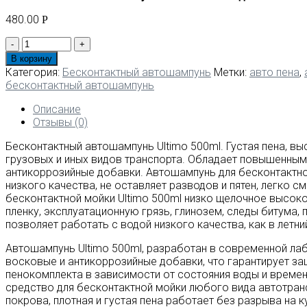
480.00
Р
Количество
товара
В корзину
Бесконтактный
Категория:
Бесконтактный автошампунь
Метки:
авто пена
,
автошампунь
бесконтактный автошампунь
Ultimo
500ml.
Описание
Идеально
Отзывы (0)
моет
Бесконтактный автошампунь Ultimo 500ml. Густая пена, 
в
грузовых и иных видов транспорта. Обладает повышенным 
воде
антикоррозийные добавки. Автошампунь для бесконтактно
низкого
низкого качества, не оставляет разводов и пятен, легко с
качества,
бесконтактной мойки Ultimo 500ml низко щелочное высок
высокоэффективная
пленку, эксплуатационную грязь, глинозем, следы битума,
пена
позволяет работать с водой низкого качества, как в летний
без
разводов
Автошампунь Ultimo 500ml, разработан в современной ла
и
восковые и антикоррозийные добавки, что гарантирует защи
подтёков.
пенокомплекта в зависимости от состояния воды и време
средство для бесконтактной мойки любого вида автотранс
покрова, плотная и густая пена работает без разрыва н