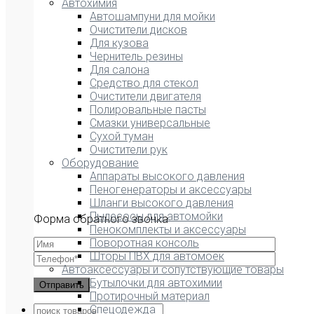
Автохимия
Автошампуни для мойки
Очистители дисков
Для кузова
Чернитель резины
Для салона
Средство для стекол
Очистители двигателя
Полировальные пасты
Смазки универсальные
Сухой туман
Очистители рук
Оборудование
Аппараты высокого давления
Пеногенераторы и аксессуары
Шланги высокого давления
Пылесосы для автомойки
Форма обратного звонка
Пенокомплекты и аксессуары
Поворотная консоль
Шторы ПВХ для автомоек
Автоаксессуары и сопутствующие товары
Бутылочки для автохимии
Протирочный материал
Спецодежда