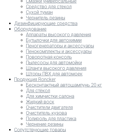
Смазки универсальные
Средство для стекол
Сухой туман
Чернитель резины
Дезинфицирующие средства
Оборудование
Аппараты высокого давления
Бутылочки для автохимии
Пеногенераторы и аксессуары
Пенокомплекты и аксессуары
Поворотная консоль
Пылесосы для автомойки
Шланги высокого давления
Шторы ПВХ для автомоек
Продукция Roncker
Бесконтактный автошампунь 20 кг
Для стёкол
Для химчистки салона
Жидкий воск
Очистители двигателя
Очиститель кузова
Полироль для пластика
Чернение резины
Сопутствующие товары