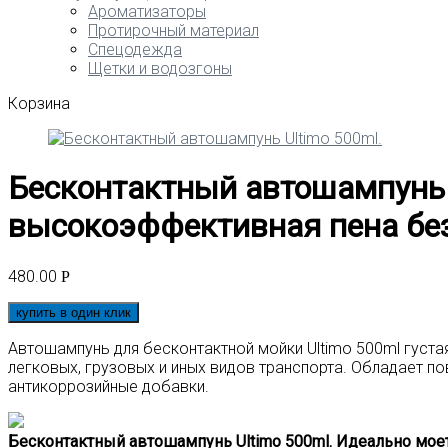
Ароматизаторы
Протирочный материал
Спецодежда
Щетки и водозгоны
Корзина
Бесконтактный автошампунь U
высокоэффективная пена без
480.00
Р
купить в один клик
Автошампунь для бесконтактной мойки Ultimo 500ml густ
легковых, грузовых и иных видов транспорта. Обладает п
антикоррозийные добавки.
Бесконтактный автошампунь Ultimo 500ml. Идеально моет