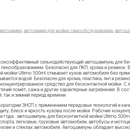
автохимия
,
автохимия для мойки самообслуживания
,
автош
высокоэффективный сильнодействующий автошампунь для бес
пенообразованием. Безопасно для ЛКП, хрома и резинок. В
й мойки Ultimo 500ml отмывает кузов автомобиля без прим
мывается водой. Безопасен для хрома, пластика, лкп и рези
оконцентрированное средство для бесконтактной мойки. С 
 птичий помёт, сажа и другие характерные загрязнения В с
, так и зимний период времени.
боратории ЗНСП с применением передовых технологий и ка
ту, блеск и яркость кузова после мойки. Рабочие концентрац
ни года . автошампунь для бесконтактной мойки Ultimo 50
порта, легковые, грузовые автомобили, автобусы и мотоци
а кузове и стеклах автомобиля. Автошампунь обладает выс