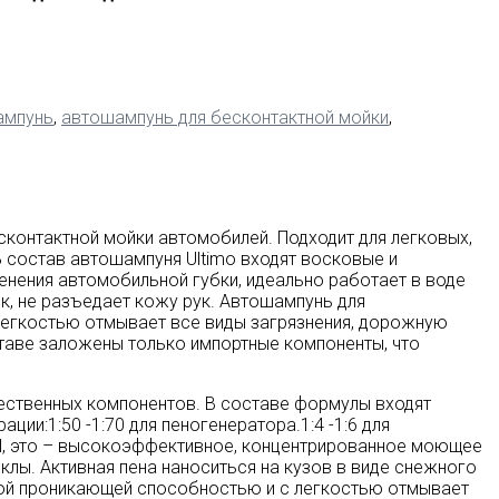
ампунь
,
автошампунь для бесконтактной мойки
,
контактной мойки автомобилей. Подходит для легковых,
 состав автошампуня Ultimo входят восковые и
енения автомобильной губки, идеально работает в воде
нок, не разъедает кожу рук. Автошампунь для
легкостью отмывает все виды загрязнения, дорожную
оставе заложены только импортные компоненты, что
чественных компонентов. В составе формулы входят
ии:1:50 -1:70 для пеногенератора.1:4 -1:6 для
0ml, это – высокоэффективное, концентрированное моющее
клы. Активная пена наноситься на кузов в виде снежного
окой проникающей способностью и с легкостью отмывает