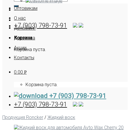
Оптовикам
О нас
+7 (903) 798-73-91
Детейлинг
Корзина
Доставка
Акции
Корзина пуста.
Контакты
0.00
Р
Корзина пуста.
+7 (903) 798-73-91
+7 (903) 798-73-91
Продукция Roncker
/
Жидкий воск