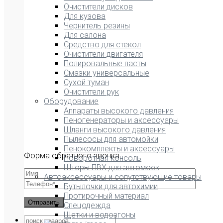
Очистители дисков
Для кузова
Чернитель резины
Для салона
Средство для стекол
Очистители двигателя
Полировальные пасты
Смазки универсальные
Сухой туман
Очистители рук
Оборудование
Аппараты высокого давления
Пеногенераторы и аксессуары
Шланги высокого давления
Пылесосы для автомойки
Пенокомплекты и аксессуары
Форма обратного звонка
Поворотная консоль
Шторы ПВХ для автомоек
Автоаксессуары и сопутствующие товары
Бутылочки для автохимии
Протирочный материал
Спецодежда
Щетки и водозгоны