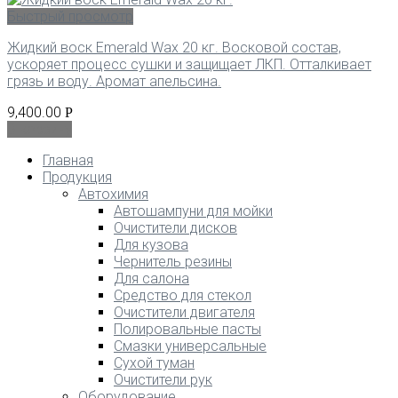
Быстрый просмотр
Жидкий воск Emerald Wax 20 кг. Восковой состав,
ускоряет процесс сушки и защищает ЛКП. Отталкивает
грязь и воду. Аромат апельсина.
9,400.00
Р
В корзину
Главная
Продукция
Автохимия
Автошампуни для мойки
Очистители дисков
Для кузова
Чернитель резины
Для салона
Средство для стекол
Очистители двигателя
Полировальные пасты
Смазки универсальные
Сухой туман
Очистители рук
Оборудование