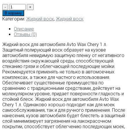
Количество
товара
В корзину
Жидкий
Категории:
Жидкий воск
,
Жидкий воск
воск
для
Описание
автомобиля
Отзывы (0)
Avto
Жидкий воск для автомобиля Avto Wax Chery 1 л.
Wax
Защитный полирующий воск образует на кузове
Cherry
автомобиля невидимую защитную пленку от негативного
1
воздействия окружающей среды, способствующей
л.
стеканию грязи и облегчающей последующие мойки.
Ускоряет
Рекомендуется применять не только в автомоечных
процесс
комплексах, а также для частного использования.
сушки
Обеспечивает существенные преимущества по
и
сравнению с традиционными средствами, действует на
защищает
молекулярном уровне, придает поверхности гладкость и
ЛКП.
стойкий блеск. Жидкий воск для автомобиля Avto Wax
Отталкивает
Chery 1 л. Одинаково хорошо подходит как для моек
грязь
самообслуживания, так и для ручного применения. После
и
нанесения, кузов автомобиля будет блестеть а защитный
воду.
слой минимизирует загрязнения на лакокрасочном
Аромат
покрытии, способствует облегчению последующих моек,
вишни.