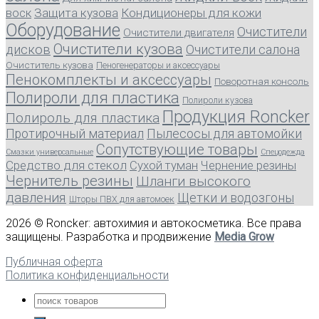
воск
Защита кузова
Кондиционеры для кожи
Оборудование
Очистители
Очистители двигателя
Очистители кузова
дисков
Очистители салона
Очиститель кузова
Пеногенераторы и аксессуары
Пенокомплекты и аксессуары
Поворотная консоль
Полироли для пластика
Полироли кузова
Продукция Roncker
Полироль для пластика
Протирочный материал
Пылесосы для автомойки
Сопутствующие товары
Смазки универсальные
Спецодежда
Средство для стекол
Сухой туман
Чернение резины
Чернитель резины
Шланги высокого
давления
Щетки и водозгоны
Шторы ПВХ для автомоек
2026 © Roncker: автохимия и автокосметика. Все права
защищены. Разработка и продвижение
Media Grow
Публичная оферта
Политика конфиденциальности