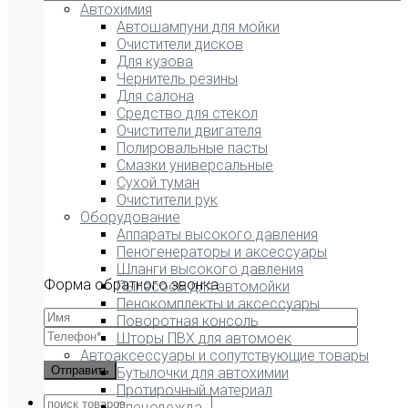
Автохимия
Автошампуни для мойки
Очистители дисков
Для кузова
Чернитель резины
Для салона
Средство для стекол
Очистители двигателя
Полировальные пасты
Смазки универсальные
Сухой туман
Очистители рук
Оборудование
Аппараты высокого давления
Пеногенераторы и аксессуары
Шланги высокого давления
Форма обратного звонка
Пылесосы для автомойки
Пенокомплекты и аксессуары
Поворотная консоль
Шторы ПВХ для автомоек
Автоаксессуары и сопутствующие товары
Бутылочки для автохимии
Протирочный материал
Спецодежда