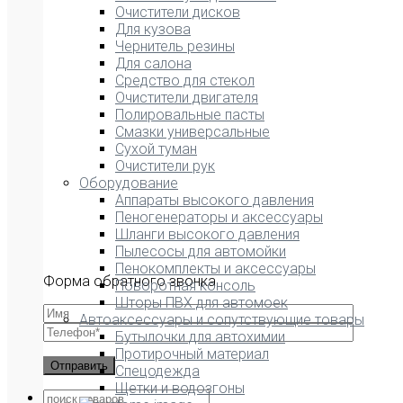
Очистители дисков
Для кузова
Чернитель резины
Для салона
Средство для стекол
Очистители двигателя
Полировальные пасты
Смазки универсальные
Сухой туман
Очистители рук
Оборудование
Аппараты высокого давления
Пеногенераторы и аксессуары
Шланги высокого давления
Пылесосы для автомойки
Пенокомплекты и аксессуары
Форма обратного звонка
Поворотная консоль
Шторы ПВХ для автомоек
Автоаксессуары и сопутствующие товары
Бутылочки для автохимии
Протирочный материал
Спецодежда
Щетки и водозгоны