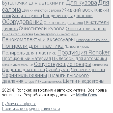
Для кузова
Для
Бутылочки для автохимии
салона
Жидкий воск
Жидкий
Для химчистки салона
воск
Защита кузова
Кондиционеры для кожи
Оборудование
Очистители
Очистители двигателя
Очистители кузова
дисков
Очистители салона
Очиститель кузова
Пеногенераторы и аксессуары
Пенокомплекты и аксессуары
Поворотная консоль
Полироли для пластика
Полироли кузова
Продукция Roncker
Полироль для пластика
Протирочный материал
Пылесосы для автомойки
Сопутствующие товары
Смазки универсальные
Спецодежда
Средство для стекол
Сухой туман
Чернение резины
Чернитель резины
Шланги высокого
давления
Щетки и водозгоны
Шторы ПВХ для автомоек
2026 © Roncker: автохимия и автокосметика. Все права
защищены. Разработка и продвижение
Media Grow
Публичная оферта
Политика конфиденциальности