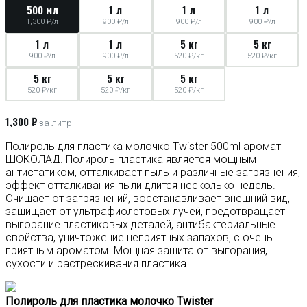
500 мл
1 л
1 л
1 л
1,300 ₽/л
900 ₽/л
900 ₽/л
900 ₽/л
1 л
1 л
5 кг
5 кг
900 ₽/л
900 ₽/л
520 ₽/кг
520 ₽/кг
5 кг
5 кг
5 кг
520 ₽/кг
520 ₽/кг
520 ₽/кг
1,300 ₽
за литр
Полироль для пластика молочко Twister 500ml аромат
ШОКОЛАД. Полироль пластика является мощным
антистатиком, отталкивает пыль и различные загрязнения,
эффект отталкивания пыли длится несколько недель.
Очищает от загрязнений, восстанавливает внешний вид,
защищает от ультрафиолетовых лучей, предотвращает
выгорание пластиковых деталей, антибактериальные
свойства, уничтожение неприятных запахов, с очень
приятным ароматом. Мощная защита от выгорания,
сухости и растрескивания пластика.
Полироль для пластика молочко Twister