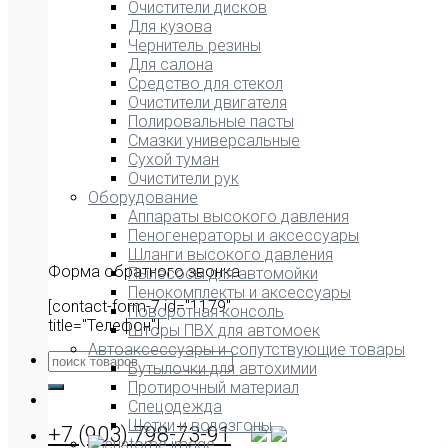
Очистители дисков
Для кузова
Чернитель резины
Для салона
Средство для стекол
Очистители двигателя
Полировальные пасты
Смазки универсальные
Сухой туман
Очистители рук
Оборудование
Аппараты высокого давления
Пеногенераторы и аксессуары
Шланги высокого давления
Форма обратного звонка
Пылесосы для автомойки
Пенокомплекты и аксессуары
[contact-form-7 id="1179"
Поворотная консоль
title="Телефон"]
Шторы ПВХ для автомоек
Автоаксессуары и сопутствующие товары
Бутылочки для автохимии
Протирочный материал
Спецодежда
Щетки и водозгоны
+7 (903) 798-73-91