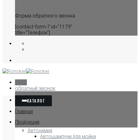
Форма обратного звонка
[contact-form-7 id="1179"
title="Телефон"]
Menu
обратный звонок
КАТАЛОГ
Главная
Продукция
Автохимия
Автошампуни для мойки