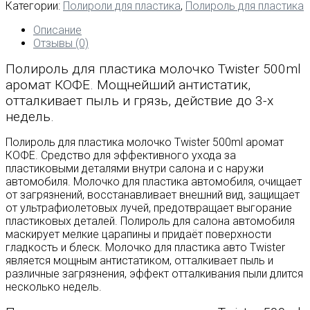
Полироль
Категории:
Полироли для пластика
,
Полироль для пластика
для
пластика
Описание
молочко
Отзывы (0)
Twister
Полироль для пластика молочко Twister 500ml
500ml
аромат
аромат КОФЕ. Мощнейший антистатик,
КОФЕ.
отталкивает пыль и грязь, действие до 3-х
Мощный
недель.
антистатик.
Восстанавливает
Полироль для пластика молочко Twister 500ml аромат
пластик.
КОФЕ. Средство для эффективного ухода за
Длительный
пластиковыми деталями внутри салона и с наружи
эффект.
автомобиля. Молочко для пластика автомобиля, очищает
от загрязнений, восстанавливает внешний вид, защищает
от ультрафиолетовых лучей, предотвращает выгорание
пластиковых деталей. Полироль для салона автомобиля
маскирует мелкие царапины и придаёт поверхности
гладкость и блеск. Молочко для пластика авто Twister
является мощным антистатиком, отталкивает пыль и
различные загрязнения, эффект отталкивания пыли длится
несколько недель.