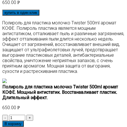
650.00
Р
купить в один клик
Полироль для пластика молочко Twister 500ml аромат
КОФЕ. Полироль пластика является мощным
антистатиком, отталкивает пыль и различные загрязнения,
эффект отталкивания пыли длится несколько недель.
Очищает от загрязнений, восстанавливает внешний вид,
защищает от ультрафиолетовых лучей, предотвращает
выгорание пластиковых деталей, антибактериальные
свойства, уничтожение неприятных запахов, с очень
приятным ароматом. Мощная защита от выгорания,
сухости и растрескивания пластика.
Полироль для пластика молочко Twister 500ml аромат
КОФЕ. Мощный антистатик. Восстанавливает пластик.
Длительный эффект.
650.00
Р
Количество
товара
В корзину