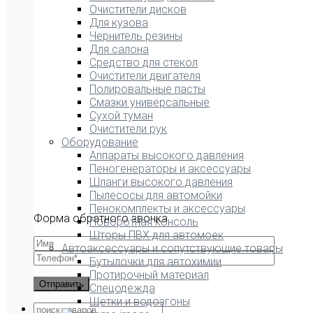
Очистители дисков
Для кузова
Чернитель резины
Для салона
Средство для стекол
Очистители двигателя
Полировальные пасты
Смазки универсальные
Сухой туман
Очистители рук
Оборудование
Аппараты высокого давления
Пеногенераторы и аксессуары
Шланги высокого давления
Пылесосы для автомойки
Пенокомплекты и аксессуары
Форма обратного звонка
Поворотная консоль
Шторы ПВХ для автомоек
Автоаксессуары и сопутствующие товары
Бутылочки для автохимии
Протирочный материал
Спецодежда
Щетки и водозгоны