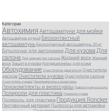
Категории
Автохимия
Автошампуни для мойки
Бесконтактный
Автошампунь ручной
автошампунь
Бесконтактный автошампунь 20 кг
Для кузова
Для
Бутылочки для автохимии
салона
Жидкий воск
Жидкий
Для химчистки салона
воск
Защита кузова
Кондиционеры для кожи
Оборудование
Очистители
Очистители двигателя
Очистители кузова
дисков
Очистители салона
Очиститель кузова
Пеногенераторы и аксессуары
Пенокомплекты и аксессуары
Поворотная консоль
Полироли для пластика
Полироли кузова
Продукция Roncker
Полироль для пластика
Протирочный материал
Пылесосы для автомойки