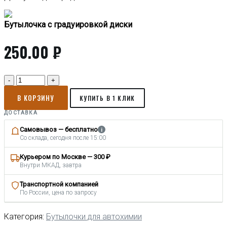
Бутылочка с градуировкой диски
250.00
₽
Количество
товара
В КОРЗИНУ
Бутылочка
КУПИТЬ В 1 КЛИК
с
ДОСТАВКА
градуировкой
диски
Самовывоз — бесплатно
i
1
Со склада, сегодня после 15:00
литр
Курьером по Москве — 300 ₽
Внутри МКАД, завтра
Транспортной компанией
По России, цена по запросу
Категория:
Бутылочки для автохимии