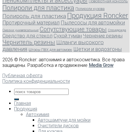
Пенокомплекты и аксессуары
Поворотная консоль
Полироли для пластика
Полироли кузова
Продукция Roncker
Полироль для пластика
Протирочный материал
Пылесосы для автомойки
Сопутствующие товары
Смазки универсальные
Спецодежда
Средство для стекол
Сухой туман
Чернение резины
Чернитель резины
Шланги высокого
давления
Щетки и водозгоны
Шторы ПВХ для автомоек
2026 © Roncker: автохимия и автокосметика. Все права
защищены. Разработка и продвижение
Media Grow
Публичная оферта
Политика конфиденциальности
Главная
Продукция
Автохимия
Автошампуни для мойки
Очистители дисков
Для кузова