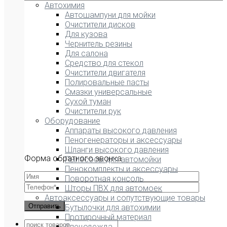
Автохимия
Автошампуни для мойки
Очистители дисков
Для кузова
Чернитель резины
Для салона
Средство для стекол
Очистители двигателя
Полировальные пасты
Смазки универсальные
Сухой туман
Очистители рук
Оборудование
Аппараты высокого давления
Пеногенераторы и аксессуары
Шланги высокого давления
Форма обратного звонка
Пылесосы для автомойки
Пенокомплекты и аксессуары
Поворотная консоль
Шторы ПВХ для автомоек
Автоаксессуары и сопутствующие товары
Бутылочки для автохимии
Протирочный материал
Спецодежда