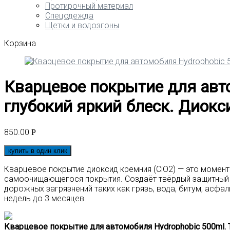
Протирочный материал
Спецодежда
Щетки и водозгоны
Корзина
Кварцевое покрытие для авт
глубокий яркий блеск. Диокс
850.00
Р
купить в один клик
Кварцевое покрытие диоксид кремния (CiO2) — это моме
самоочищающегося покрытия. Создаёт твёрдый защитный с
дорожных загрязнений таких как грязь, вода, битум, асфа
недель до 3 месяцев.
Кварцевое покрытие для автомобиля Hydrophobic 500ml. 