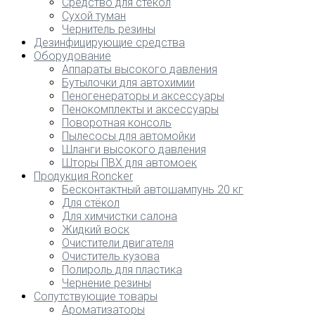
Средство для стекол
Сухой туман
Чернитель резины
Дезинфицирующие средства
Оборудование
Аппараты высокого давления
Бутылочки для автохимии
Пеногенераторы и аксессуары
Пенокомплекты и аксессуары
Поворотная консоль
Пылесосы для автомойки
Шланги высокого давления
Шторы ПВХ для автомоек
Продукция Roncker
Бесконтактный автошампунь 20 кг
Для стёкол
Для химчистки салона
Жидкий воск
Очистители двигателя
Очиститель кузова
Полироль для пластика
Чернение резины
Сопутствующие товары
Ароматизаторы