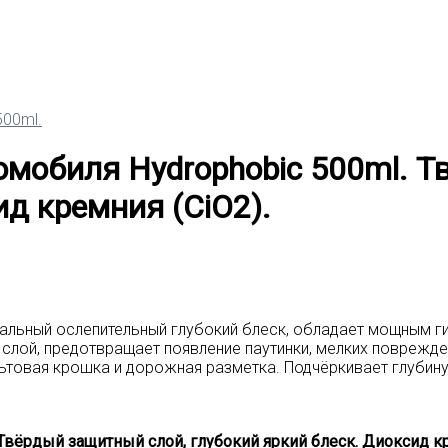
омобиля Hydrophobic 500ml. Т
ид кремния (CiO2).
нтальный ослепительный глубокий блеск, обладает мощным
лой, предотвращает появление паутинки, мелких поврежден
льтовая крошка и дорожная разметка. Подчёркивает глубину
Твёрдый защитный слой, глубокий яркий блеск. Диоксид кр