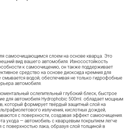
иля самоочищающимся слоем на основе кварца. Это
внешний вид вашего автомобиля. Износостойкость
способности к самоочищению, он также поддерживает
ктивное средство на основе диоксида кремния для
же смывается водой, обеспечивая не только гидрофобные
терьера автомобиля.
 моментальный ослепительный глубокий блеск, быстрое
тие для автомобиля Hydrophobic 500ml. обладает мощным
в, который формирует твёрдый защитный слой на
ультрафиолетового излучения, кислотных дождей,
тываются с поверхности, создавая эффект самоочищения.
ота ухода — автомобиль с кварцевым покрытием легче
я с поверхностью лака, образуя слой толщиной в