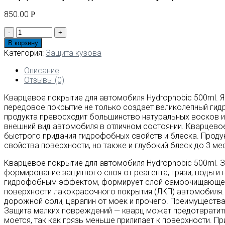
850.00
Р
Количество
товара
В корзину
Кварцевое
Категория:
Защита кузова
покрытие
для
Описание
автомобиля
Отзывы (0)
Hydrophobic
Кварцевое покрытие для автомобиля Hydrophobic 500ml. 
500ml.
передовое покрытие не только создает великолепный ги
Твёрдый
продукта превосходит большинство натуральных восков и
защитный
внешний вид автомобиля в отличном состоянии. Кварцево
слой,
быстрого придания гидрофобных свойств и блеска. Проду
глубокий
свойства поверхности, но также и глубокий блеск до 3 ме
яркий
блеск.
Кварцевое покрытие для автомобиля Hydrophobic 500ml. З
Диоксид
формирование защитного слоя от реагента, грязи, воды и
кремния
гидрофобным эффектом, формирует слой самоочищающегос
(CiO2).
поверхности лакокрасочного покрытия (ЛКП) автомобиля. 
дорожной соли, царапин от моек и прочего. Преимуществ
Защита мелких повреждений — кварц может предотвратить 
моется, так как грязь меньше прилипает к поверхности. П