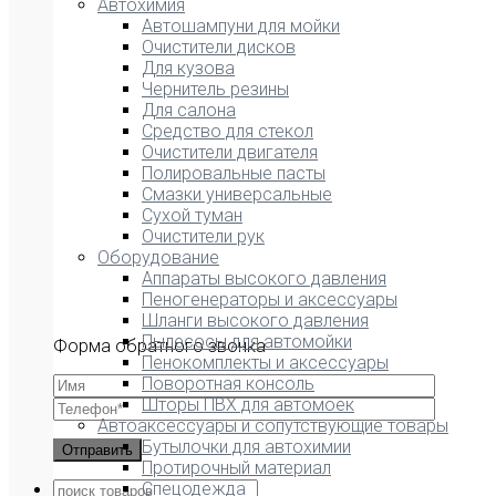
Автохимия
Автошампуни для мойки
Очистители дисков
Для кузова
Чернитель резины
Для салона
Средство для стекол
Очистители двигателя
Полировальные пасты
Смазки универсальные
Сухой туман
Очистители рук
Оборудование
Аппараты высокого давления
Пеногенераторы и аксессуары
Шланги высокого давления
Пылесосы для автомойки
Форма обратного звонка
Пенокомплекты и аксессуары
Поворотная консоль
Шторы ПВХ для автомоек
Автоаксессуары и сопутствующие товары
Бутылочки для автохимии
Протирочный материал
Спецодежда