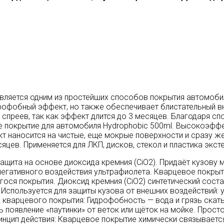
Является одним из простейших способов покрытия автомоб
дрофобный эффект, но также обеспечивает блистательный 
 спреев, так как эффект длится до 3 месяцев. Благодаря 
е покрытие для автомобиля Hydrophobic 500ml. Высокоэффе
кт наносится на чистые, еще мокрые поверхности и сразу 
сяцев. Применяется для ЛКП, дисков, стекол и пластика экс
ащита на основе диоксида кремния (CiO2). Придаёт кузову
 негативного воздействия ультрафиолета. Кварцевое покры
я покрытия. Диоксид кремния (CiO2) синтетический соста
Используется для защиты кузова от внешних воздействий: 
а кварцевого покрытия: Гидрофобность — вода и грязь ска
появление «паутинки» от веток или щёток на мойке. Прост
ринцип действия: Кварцевое покрытие химически связываетс