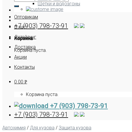
Щетки и водозгоны
Оптовикам
+7 (903) 798-73-91
О нас
Детейлинг
Корзина
Доставка
Корзина пуста.
Акции
Контакты
0.00
Р
Корзина пуста.
+7 (903) 798-73-91
+7 (903) 798-73-91
Автохимия
/
Для кузова
/
Защита кузова