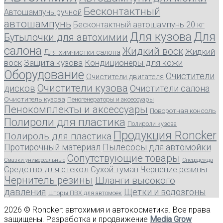
Бесконтактный
Автошампунь ручной
автошампунь
Бесконтактный автошампунь 20 кг
Для кузова
Для
Бутылочки для автохимии
салона
Жидкий воск
Жидкий
Для химчистки салона
воск
Защита кузова
Кондиционеры для кожи
Оборудование
Очистители
Очистители двигателя
Очистители кузова
дисков
Очистители салона
Очиститель кузова
Пеногенераторы и аксессуары
Пенокомплекты и аксессуары
Поворотная консоль
Полироли для пластика
Полироли кузова
Продукция Roncker
Полироль для пластика
Протирочный материал
Пылесосы для автомойки
Сопутствующие товары
Смазки универсальные
Спецодежда
Средство для стекол
Сухой туман
Чернение резины
Чернитель резины
Шланги высокого
давления
Щетки и водозгоны
Шторы ПВХ для автомоек
2026 © Roncker: автохимия и автокосметика. Все права
защищены. Разработка и продвижение
Media Grow