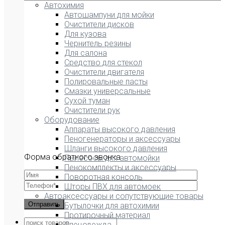
Автохимия
Автошампуни для мойки
Очистители дисков
Для кузова
Чернитель резины
Для салона
Средство для стекол
Очистители двигателя
Полировальные пасты
Смазки универсальные
Сухой туман
Очистители рук
Оборудование
Аппараты высокого давления
Пеногенераторы и аксессуары
Шланги высокого давления
Форма обратного звонка
Пылесосы для автомойки
Пенокомплекты и аксессуары
Поворотная консоль
Шторы ПВХ для автомоек
Автоаксессуары и сопутствующие товары
Бутылочки для автохимии
Протирочный материал
Спецодежда