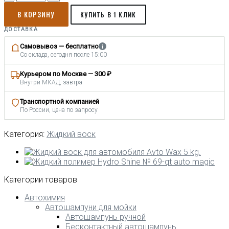
товара
В КОРЗИНУ
Горячий
КУПИТЬ В 1 КЛИК
воск
ДОСТАВКА
для
автомобиля
Самовывоз — бесплатно
i
Diamond
Со склада, сегодня после 15:00
Wax
5
Курьером по Москве — 300 ₽
кг.
Внутри МКАД, завтра
3
в
Транспортной компанией
По России, цена по запросу
1
очищает,
полирует
Категория:
Жидкий воск
и
защищает
ЛКП
до
Категории товаров
4х
недель.
Автохимия
Аромат
Автошампуни для мойки
вишни.
Автошампунь ручной
Бесконтактный автошампунь