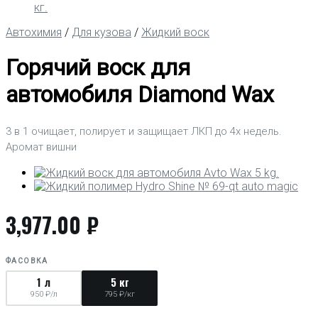
Автохимия
/
Для кузова
/
Жидкий воск
Горячий воск для
автомобиля Diamond Wax
3 в 1 очищает, полирует и защищает ЛКП до 4х недель.
Аромат вишни
3,977.00
₽
ФАСОВКА
1 л
5 кг
950 ₽/л
795 ₽/кг