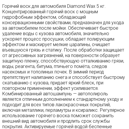
Горячий воск для автомобиля Diamond Wax 5 кг.
Концентрированный горячий воск с мощным
гидрофобным эффектом, обладающий
консервационными свойствами, предназначен для ухода
за автомобилем после мойки. Обеспечивает быстрое
удаление воды с кузова автомобиля, значительно
ускоряет процесс просушки, обладает полирующим
эффектом и маскирует мелкие царапины, очищает
въевшуюся грязь и статику. После обработки защищает
от агрессивных загрязнений, на поверхности образует
защитную пленку, способствующую отталкиванию грязи,
воды, реагента, битума, птичьего помёта, следов
насекомых и тополиных почек. В зимний период
препятствует налипанию снега и способствует быстрому
скатыванию с кузова, придает яркий блеск, при
повторном применении, эффект усиливается.
Комбинированный автошампунь — автополироль
является отличным дополнением к стандартному уходу и
подходит для всех типов лакокрасочных покрытий,
включая металлики, перламутры и ксираликс. Регулярное
использование горячего воска поможет сохранить
внешний вид автомобиля и продлить срок службы
покрытия. Активируемые горячей водой беспенные