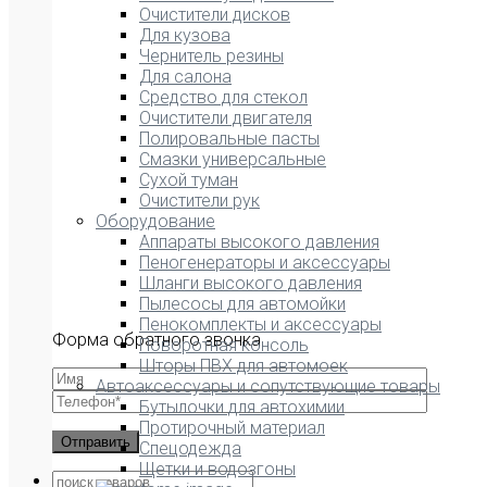
Очистители дисков
Для кузова
Чернитель резины
Для салона
Средство для стекол
Очистители двигателя
Полировальные пасты
Смазки универсальные
Сухой туман
Очистители рук
Оборудование
Аппараты высокого давления
Пеногенераторы и аксессуары
Шланги высокого давления
Пылесосы для автомойки
Пенокомплекты и аксессуары
Форма обратного звонка
Поворотная консоль
Шторы ПВХ для автомоек
Автоаксессуары и сопутствующие товары
Бутылочки для автохимии
Протирочный материал
Спецодежда
Щетки и водозгоны