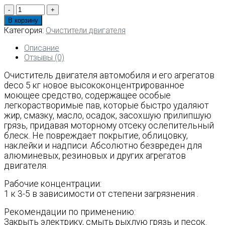
Количество
товара
В корзину
Очиститель
Категория:
Очистители двигателя
двигателя
Deco
Описание
5
Отзывы (0)
кг
Очиститель двигателя автомобиля и его агрегатов
deco 5 кг новое высококонцентрированное
моющее средство, содержащее особые
легкорастворимые пав, которые быстро удаляют
жир, смазку, масло, осадок, засохшую прилипшую
грязь, придавая моторному отсеку ослепительный
блеск. Не повреждает покрытие, облицовку,
наклейки и надписи. Абсолютно безвреден для
алюминевых, резиновых и других агрегатов
двигателя.
Рабочие концентрации:
1 к 3-5 в зависимости от степени загрязнения .
Рекомендации по применению:
Закрыть электрику, смыть рыхлую грязь и песок.