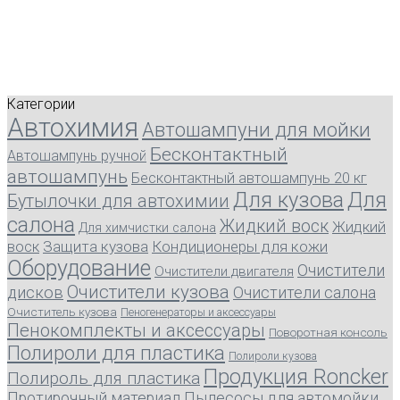
Категории
Автохимия
Автошампуни для мойки
Бесконтактный
Автошампунь ручной
автошампунь
Бесконтактный автошампунь 20 кг
Для кузова
Для
Бутылочки для автохимии
салона
Жидкий воск
Жидкий
Для химчистки салона
воск
Защита кузова
Кондиционеры для кожи
Оборудование
Очистители
Очистители двигателя
Очистители кузова
дисков
Очистители салона
Очиститель кузова
Пеногенераторы и аксессуары
Пенокомплекты и аксессуары
Поворотная консоль
Полироли для пластика
Полироли кузова
Продукция Roncker
Полироль для пластика
Протирочный материал
Пылесосы для автомойки