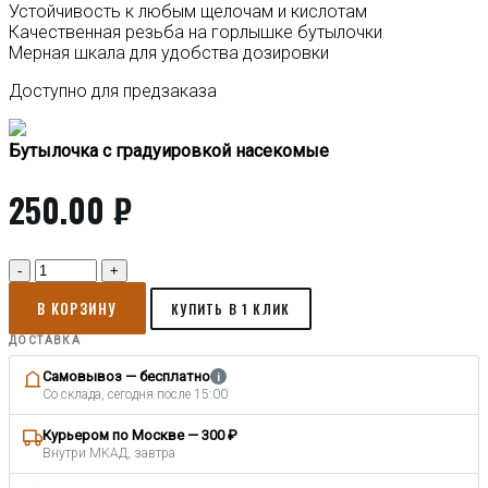
Устойчивость к любым щелочам и кислотам
Качественная резьба на горлышке бутылочки
Мерная шкала для удобства дозировки
Доступно для предзаказа
Бутылочка с градуировкой насекомые
250.00
₽
Количество
товара
В КОРЗИНУ
Бутылочка
КУПИТЬ В 1 КЛИК
с
ДОСТАВКА
градуировкой
насекомые
Самовывоз — бесплатно
i
1
Со склада, сегодня после 15:00
л
Курьером по Москве — 300 ₽
Внутри МКАД, завтра